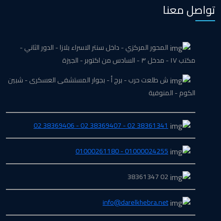
تواصل معنا
المحور المركزي - داخل سنتر الاسراء بلازا - الدور الثاني -
مكتب ١٧ - مدخل ٣ - السادس من اكتوبر - الجيزة
ش طلعت حرب - برج أ - بجوار المستشفى العسكرى - شبين
الكوم - المنوفية
38361341 02 - 38369407 02 - 38369406 02
01000024255 - 01000261180
02 38361347
info@darelkhebra.net