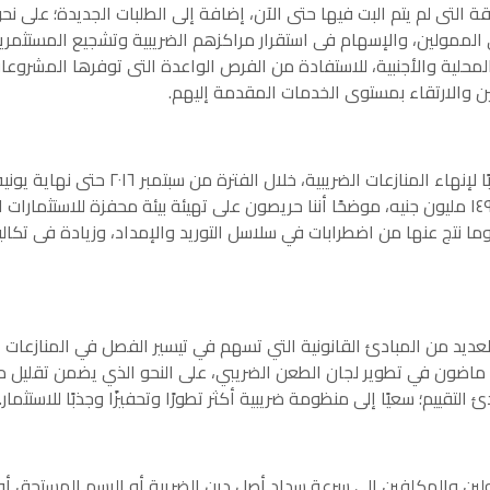
 التى لم يتم البت فيها حتى الآن، إضافة إلى الطلبات الجديدة؛ على نح
لى الممولين، والإسهام فى استقرار مراكزهم الضريبية وتشجيع المستثمر
محلية والأجنبية، للاستفادة من الفرص الواعدة التى توفرها المشروعات 
 والارتقاء بمستوى الخدمات المقدمة إليهم.
و٨٧١ طلبًا، بضريبة متفق عليها بقيمة تتجاوز ٤١ مليارًا و١٤٩ مليون جنيه، موضحًا أننا حريصون على تهيئ
ا وما نتج عنها من اضطرابات في سلاسل التوريد والإمداد، وزيادة فى تك
لعديد من المبادئ القانونية التي تسهم في تيسير الفصل في المنازعات
أننا ماضون في تطوير لجان الطعن الضريبي، على النحو الذي يضمن تقليل م
تقييم؛ سعيًا إلى منظومة ضريبية أكثر تطورًا وتحفيزًا وجذبًا للاستثمار.
ين والمكلفين إلى سرعة سداد أصل دين الضريبة أو الرسم المستحق أو و