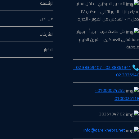
الرئيسية
المحور المركزي - داخل سنتر
الاسراء بلازا - الدور الثاني - مكتب ١٧ -
من نحن
السادس من اكتوبر - الجيزة
ش طلعت حرب - برج أ - بجوار
الشركاء
مستشفى العسكرى - شبين الكوم -
منوفية
الاخبار
38361341 02 - 38369407 02 -
38369406 
01000024255 -
010002611
02 38361347
info@darelkhebra.net