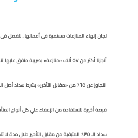
لجان إنهاء المنازعات مستمرة فى أعمالها.. للفصل فى 
أنجزنا أكثر من ٥٧ ألف «منازعة» بضريبة متفق عليها تتجاوز ٤١ مليار جنيه
التجاوز عن ٦٥٪ من «مقابل التأخير» بشرط سداد أصل الضريبة قبل نهاية أغسطس الحالى
فرصة أخيرة للاستفادة من الإعفاء علي كل أنواع المتأخ
سداد الـ ٣٥٪ المتبقية من مقابل التأخير خلال مدة لا تتجاوز أول مارس المقبل