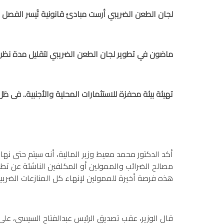
لجان الطعن الضريبي أرست مبادئ قانونية تُيسر الفصل ف
ماضون في تطوير لجان الطعن الضريبي لتقليل مدة نظر ال
تهيئة بيئة محفزة للاستثمارات المحلية والأجنبية.. فى ظل
أكد الدكتور محمد معيط وزير المالية، أنه سيتم حتى نه
مصالح الضرائب والممولين أو المكلفين الناشئة عن تطبيق
هذه فرصة أخيرة للممولين لإنهاء كل المنازعات الضريبي
قال الوزير، عقب تصديق الرئيس عبدالفتاح السيسى، على قا