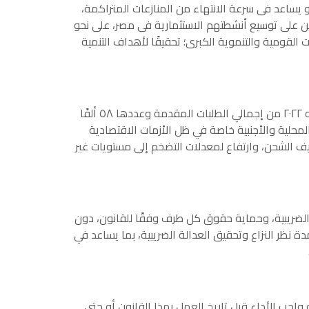
و يساعد فى سرعة الانتهاء من المنازعات المتراكمة،
ين على توسيع أنشطتهم الاستثمارية فى مصر، على نحو
القومية والتنموية الكبرى؛ تحقيقًا لأهداف التنمية
قال الوزير، إننا نجحنا في إنجاز أكثر من ٥٧ ألفًا و١٧٩ طلبًا لإنهاء المنازعات الضريبية، خلال الفترة من سبتمبر ٢٠١٦ حتى نهاية يونيه ٢٠٢٢ من إجمالي الطلبات المقدمة وعددها ٥٨ ألفًا
ة بيئة محفزة للاستثمارات المحلية والأجنبية خاصة في ظل الأزمات الاقتصادية
اليف الشحن، وارتفاع لمعدلات التضخم إلى مستويات غير
 الضريبية، وحماية حقوق كل طرف وفقًا للقانون، دون
دة نظر النزاع وتحقيق العدالة الضريبية، بما يساعد في
اجب الأداء قبل تاريخ العمل بهذا القانون أو حتى