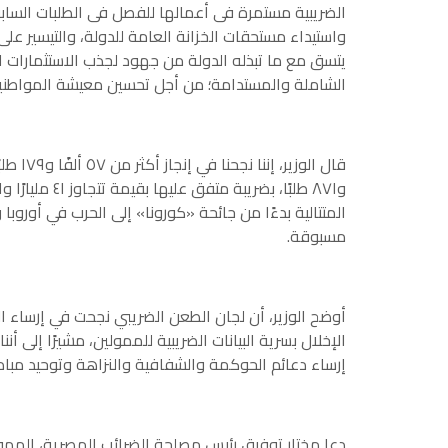
الضريبية مستمرة فى أعمالها للفصل فى الطلبات السابقة
واستيداء مستحقات الخزانة العامة للدولة، والتيسير ع
يتسق مع ما تبذله الدولة من جهود لجذب الاستثمارات ال
الشاملة والمستدامة؛ من أجل تحسين معيشة المواطنين
المتتالية بدءًا من جائحة «كورونا» إلى الحرب في أوروب
مسبوقة.
أوضح الوزير، أن لجان الطعن الضريبي نجحت في إرساء ا
الإخلال بسرية البيانات الضريبية للممولين، مشيرًا إلى 
إرساء دعائم الحوكمة والشفافية والنزاهة وتوحيد مبادئ ال
دعا مختار توفيق رئيس مصلحة الضرائب المصرية، الممول