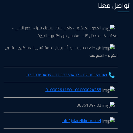
تواصل معنا
المحور المركزي - داخل سنتر الاسراء بلازا - الدور الثاني -
مكتب ١٧ - مدخل ٣ - السادس من اكتوبر - الجيزة
ش طلعت حرب - برج أ - بجوار المستشفى العسكرى - شبين
الكوم - المنوفية
38361341 02 - 38369407 02 - 38369406 02
01000024255 - 01000261180
02 38361347
info@darelkhebra.net