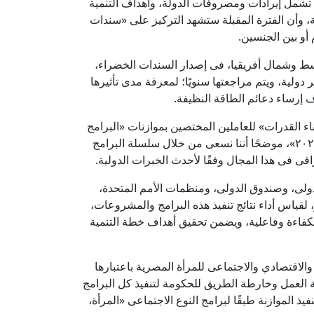
ى تشمل إيرادات ومصروفات الدولة، وأهداف التنمية
، وأن الفترة المقبلة ستشهد التركيز على «سندات
أو بين الجنسين.
وسط وشمال أفريقيا، فى إصدار السندات الخضراء،
ولية، ويتم مراجعتها سنويًا؛ لمعرفة مدى تأثيرها
 إرساء دعائم الطاقة النظيفة.
ناء القدرات» للعاملين المختصين بموازنات «البرامج
والأداء»، وربط أهداف التنمية المستدامة «الأهداف الأممية»، ببرامج رؤية «مصر ٢٠٣٠»، وبرنامج عمل الحكومة «٢٠١٨- ٢٠٢٢»، موضحًا أننا نسعى من خلال سلسلة البرامج
رافى فى هذا المجال وفقًا لأحدث الخبرات الدولية.
الدولى، وصندوق الدولى، ومنظمات الأمم المتحدة،
ر، لقياس أداء نتائج تنفيذ هذه البرامج والمشروعات،
ة بكفاءة وفاعلية، ويضمن تحقيق أهداف خطة التنمية
الاقتصادي والاجتماعى للمرأة المصرية باعتبارها
تنفيذ «الاستراتيجية الوطنية لتمكين المرأة ٢٠٣٠»، التى تعد بمثابة وثيقة العمل وخارطة الطريق للحكومة لتنفيذ كل البرامج
يذ الموازنة طبقًا لبرامج النوع الاجتماعى «المرأة،