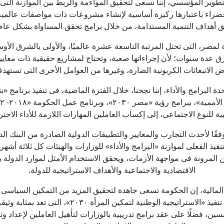
تطوير المؤسسي، إننا نسعى لتحقيق المواءمة والربط بين الموازنة الت
الخضراء باعتبارها ركيزة أساسية لإنشاء مشروعات ذات مواصفات عالمية
ق أهداف التنمية المستدامة، من خلال برامج تحقق المساواة بشكل عام 
 لمصر، التى تحتل المرتبة التاسعة عشرة عالميًا، والأولى بالشرق الأ
 عدة سنوات؛ لأن إجراءاتها صعبة، وتحتاج لمشاريع حقيقية ذات معايير د
الانبعاثات الكربونية الضارة، وغيرها من العوامل الأخرى التى تستهدف
لبرامج والأداء، إننا نجحنا، خلال الفترة الماضية، فى تنفيذ برنامج «ب
ة للنوع الاجتماعى، إلى إكساب العاملين المهارات اللازمة للأداء الاحت
» وفقًا لأحدث التجارب والمعايير والتطبيقات الدولية الصادرة من البنك 
التنفيذ الفعلى لموازنة «البرامج والأداء» للوزارات والهيئات كل ثلاثة أشه
من المرونة فى مواجهة الأزمات، ويحقق الاستخدام الأمثل لموارد الدول
الاقتصادية والاجتماعية والأهداف الاستراتيجية للدولة.
المالية، إن الحكومة تسعى جاهدة لتحقيق المزيد من التمكين السياسى و
شريكًا أصيلًا في عملية الإصلاح الاقتصادى، من خلال 
ن، فضلًا على عقد برامج تدريبية بالوزارات لتأهيل العاملين لإعداد وتنف