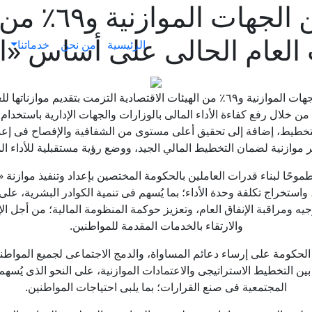
وزير المالية:٢
لعام الحالى على أساس «الب
الرئيسية
من نحن
خدماتنا
أكد الدكتور محمد معيط وزير المالية، أن ٨٢٪ من الجهات الموازنية و٦٩٪ من الهيئات الاق
ن خلال رفع كفاءة الأداء المالى بالوزارات والجهات الإدارية باستخدام الأ
 التخطيط، إضافة إلى تحقيق أعلى مستوى من الشفافية والإفصاح فى إعدا
 موازنية لضمان التخطيط المالي الجيد، ووضع رؤية مستقبلية للأداء الما
ستخراج تكلفة وحدة الأداء؛ بما يُسهم فى تنمية الكوادر البشرية، على
جيه ومراقبة الإنفاق العام، وتعزيز حوكمة المنظومة المالية؛ من أجل ال
والارتقاء بالخدمات المقدمة للمواطنين.
د الحكومة على إرساء دعائم المساواة، والدمج الاجتماعى لجميع المواطن
ة بين التخطيط الاستراتيجى والاعتمادات الموازنية، على النحو الذى يُ
المجتمعية فى صنع القرارات؛ بما يلبى احتياجات المواطنين.