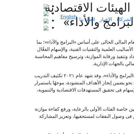
٨٪ من الجهات الموازنية و٦٩٪ من الهيئات الاقتصادية
رامج والأداء»
English
الشركاء
الاخبار
اتصل بنا
تصادية التزمت بتقديم موازناتها للعام المالى الحالى على أساس «البرامج والأداء»؛ بما
ساليب العلمية والتقنيات الفنية، والإسهام الفعَّال
د وتنفيذ ورقابة الموازنة، وترسيخ مفاهيم المحاسبة
لي بالجهات الإدارية.
أضاف الوزير، أننا بدأنا منذ أكثر من ٣ أعوام، برنامجًا طموحًا لبناء قدرات العاملين بالحكومة المختصين بإعداد وتنفيذ موازنة «البرامج والأداء»، وقد شهد عام ٢٠٢١ تكثيف التدريب
 نحو يضمن إنجاز الأهداف المنشودة، موجهًا باستمرار
إسهام فى تحقيق المستهدفات الاقتصادية والتنموية،
ين خاصة الفئات الأولى بالرعاية، ورفع كفاءة موازنة
سهم فى وصول النفقات لمستحقيها، وتعزيز المشاركة