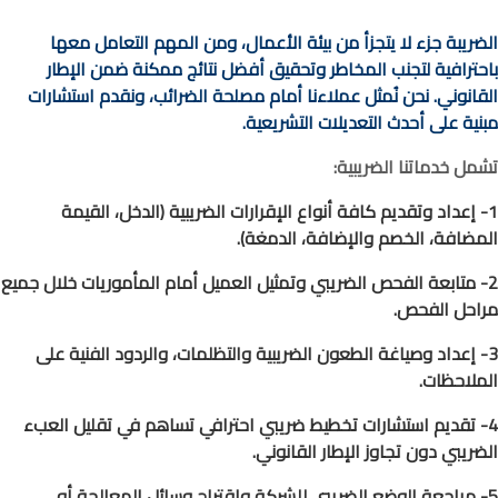
الضريبة جزء لا يتجزأ من بيئة الأعمال، ومن المهم التعامل معها
باحترافية لتجنب المخاطر وتحقيق أفضل نتائج ممكنة ضمن الإطار
القانوني. نحن نُمثل عملاءنا أمام مصلحة الضرائب، ونقدم استشارات
مبنية على أحدث التعديلات التشريعية.
تشمل خدماتنا الضريبية:
1- إعداد وتقديم كافة أنواع الإقرارات الضريبية (الدخل، القيمة
المضافة، الخصم والإضافة، الدمغة).
2- متابعة الفحص الضريبي وتمثيل العميل أمام المأموريات خلال جميع
مراحل الفحص.
3- إعداد وصياغة الطعون الضريبية والتظلمات، والردود الفنية على
الملاحظات.
4- تقديم استشارات تخطيط ضريبي احترافي تساهم في تقليل العبء
الضريبي دون تجاوز الإطار القانوني.
5- مراجعة الوضع الضريبي للشركة واقتراح وسائل المعالجة أو