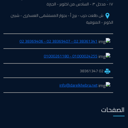
١٧ - مدخل ٣ - السادس من اكتوبر - الجيزة
ش طلعت حرب - برج أ - بجوار المستشفى العسكرى - شبين
الكوم - المنوفية
38361341 02 - 38369407 02 - 38369406 02
01000024255 - 01000261180
02 38361347
info@darelkhebra.net
الصفحات