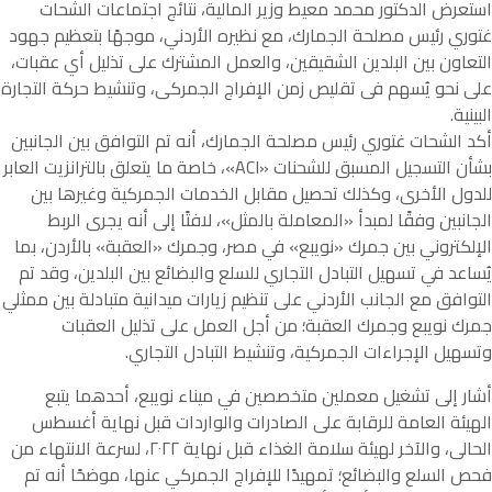
استعرض الدكتور محمد معيط وزير المالية، نتائج اجتماعات الشحات
غتوري رئيس مصلحة الجمارك، مع نظيره الأردني، موجهًا بتعظيم جهود
التعاون بين البلدين الشقيقين، والعمل المشترك على تذليل أي عقبات،
على نحو يُسهم فى تقليص زمن الإفراج الجمركى، وتنشيط حركة التجارة
البينية.
أكد الشحات غتوري رئيس مصلحة الجمارك، أنه تم التوافق بين الجانبين
بشأن التسجيل المسبق للشحنات «ACI»، خاصة ما يتعلق بالترانزيت العابر
للدول الأخرى، وكذلك تحصيل مقابل الخدمات الجمركية وغيرها بين
الجانبين وفقًا لمبدأ «المعاملة بالمثل»، لافتًا إلى أنه يجرى الربط
الإلكتروني بين جمرك «نويبع» في مصر، وجمرك «العقبة» بالأردن، بما
يُساعد في تسهيل التبادل التجاري للسلع والبضائع بين البلدين، وقد تم
التوافق مع الجانب الأردني على تنظيم زيارات ميدانية متبادلة بين ممثلي
جمرك نويبع وجمرك العقبة؛ من أجل العمل على تذليل العقبات
وتسهيل الإجراءات الجمركية، وتنشيط التبادل التجاري.
أشار إلى تشغيل معملين متخصصين في ميناء نويبع، أحدهما يتبع
الهيئة العامة للرقابة على الصادرات والواردات قبل نهاية أغسطس
الحالى، والآخر لهيئة سلامة الغذاء قبل نهاية ٢٠٢٢، لسرعة الانتهاء من
فحص السلع والبضائع؛ تمهيدًا للإفراج الجمركي عنها، موضحًا أنه تم