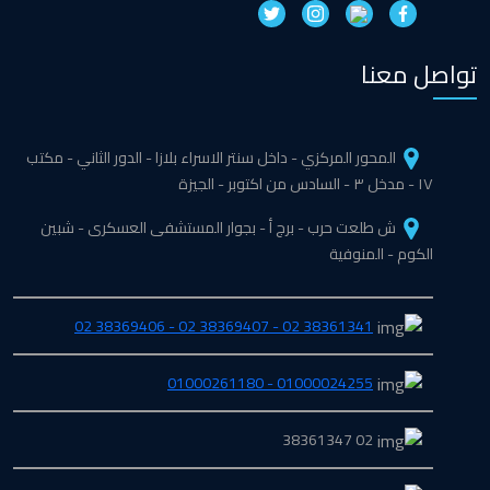
تواصل معنا
المحور المركزي - داخل سنتر الاسراء بلازا - الدور الثاني - مكتب
١٧ - مدخل ٣ - السادس من اكتوبر - الجيزة
ش طلعت حرب - برج أ - بجوار المستشفى العسكرى - شبين
الكوم - المنوفية
38361341 02 - 38369407 02 - 38369406 02
01000024255 - 01000261180
02 38361347