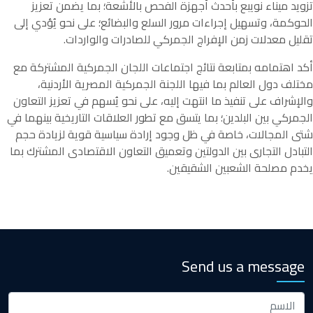
تزويد ميناء نويبع بأحدث أجهزة الفحص بالأشعة؛ بما يضمن تعزيز
الحوكمة، وتسهيل إجراءات مرور السلع والبضائع؛ على نحو يُؤدي إلى
تقليل معدلات زمن الإفراج الجمركي للصادرات والواردات.
أكد اهتمامه بمتابعة نتائج اجتماعات اللجان الجمركية المشتركة مع
مختلف دول العالم بما فيها اللجنة الجمركية المصرية الأردنية،
والإشراف على تنفيذ ما انتهت إليه، على نحو يُسهم في تعزيز التعاون
الجمركي بين البلدين؛ بما يتسق مع تطور العلاقات التاريخية بينهما في
شتى المجالات، خاصة في ظل وجود إرادة سياسية قوية لزيادة حجم
التبادل التجارى بين الدولتين وتعميق التعاون الاقتصادى المشترك بما
يخدم مصلحة الشعبين الشقيقين.
Send us a message