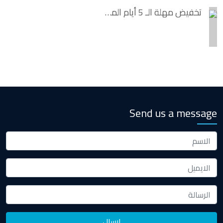
تخفيض مهلة الـ 5 أيام الممنوحة للممولين المسجلين على منظومة الفاتورة الالكترونية لإرسال الفواتير الإلكترونية على المنظومة لتصبح المهلة 4 أيام من تاريخ إصدار الفاتورة الإلكترونية بدءًا من 1 سبتمبر 2022.
Send us a message