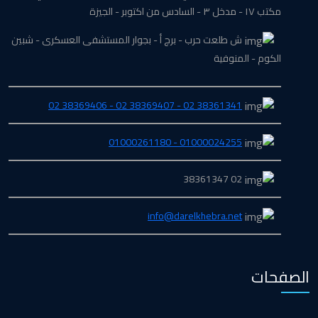
مكتب ١٧ - مدخل ٣ - السادس من اكتوبر - الجيزة
ش طلعت حرب - برج أ - بجوار المستشفى العسكرى - شبين
الكوم - المنوفية
38361341 02 - 38369407 02 - 38369406 02
01000024255 - 01000261180
02 38361347
info@darelkhebra.net
الصفحات