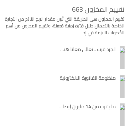
تقييم المخزون 663
تقييم المخزون هى الطريقة التي تُبين مقدار الربح الناتج من التجارة
الخاصة بالأعمال خلال فترة زمنية مُعينة، وتقييم المخزون من أهم
الخُطوات اللازمة في إد
...
الجرد قرب .. تعالى معانا هنقولك تعمله ازاى ؟
منظومة الفاتورة الالكترونية
ما يقرب من 14 مليون إيصال تم ارسالهم على منظومة الإيصال الإلكتروني حتى الآن