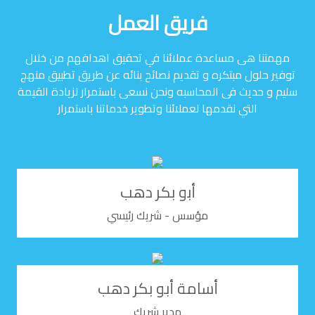
فريق العمل
مهمتنا هى مساعدة عملائنا في تحقيق اهدافهم من خلال
توفير حلول مبتكره و تقديم نصائح بنائه عن طريق تطبيق منهج
سليم و حديث فى المحاسبه ونحن نسعى باستمرار لزيادة القيمة
التي نقدمها لعملائنا وتطوير خدماتنا باستمرار
أﺑو ﺑﻜﺮ دﻫﺐ
مؤسس - شريك رئيسي
أسامة أبو بكر دهب
مدير شريك